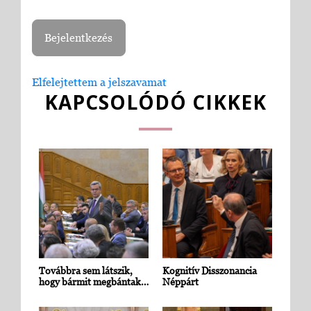
Elfelejtettem a jelszavamat
KAPCSOLÓDÓ CIKKEK
Továbbra sem látszik,
Kognitív Disszonancia
hogy bármit megbántak…
Néppárt