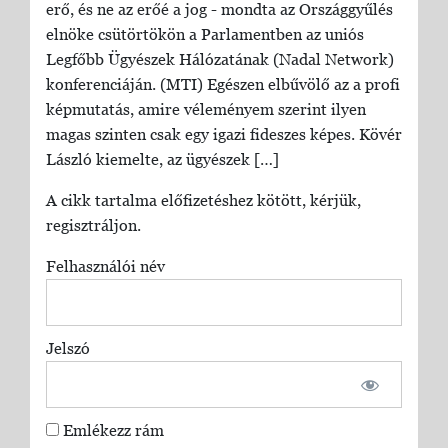
erő, és ne az erőé a jog - mondta az Országgyűlés
elnöke csütörtökön a Parlamentben az uniós
Legfőbb Ügyészek Hálózatának (Nadal Network)
konferenciáján. (MTI) Egészen elbűvölő az a profi
képmutatás, amire véleményem szerint ilyen
magas szinten csak egy igazi fideszes képes. Kövér
László kiemelte, az ügyészek […]
A cikk tartalma előfizetéshez kötött, kérjük,
regisztráljon.
Felhasználói név
Jelszó
Emlékezz rám