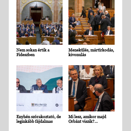
Nem sokan értik a
Menekülés, mártírkodás,
Fideszben
kivonulás
Enyhén szórakoztató, de
Mi lesz, amikor majd
leginkább fájdalmas
Orbánt viszik?…