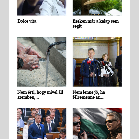
Dolce vita
Ezeken már a kalap sem
segít
Nem érti, hogy mivel áll
Nem lenne jó, ha
szemben,…
félremenne az,…