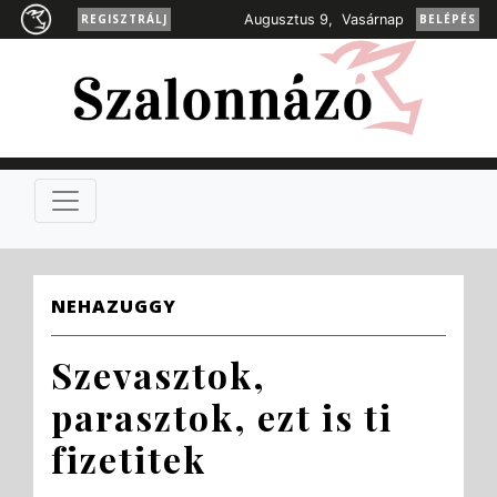
REGISZTRÁLJ
Augusztus 9, Vasárnap
BELÉPÉS
NEHAZUGGY
Szevasztok,
parasztok, ezt is ti
fizetitek