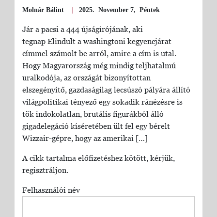
Molnár Bálint
|
2025. November 7, Péntek
Jár a pacsi a 444 újságírójának, aki
tegnap Elindult a washingtoni kegyencjárat
címmel számolt be arról, amire a cím is utal.
Hogy Magyarország még mindig teljhatalmú
uralkodója, az országát bizonyítottan
elszegényítő, gazdaságilag lecsúszó pályára állító
világpolitikai tényező egy sokadik ránézésre is
tök indokolatlan, brutális figurákból álló
gigadelegáció kíséretében ült fel egy bérelt
Wizzair-gépre, hogy az amerikai […]
A cikk tartalma előfizetéshez kötött, kérjük,
regisztráljon.
Felhasználói név