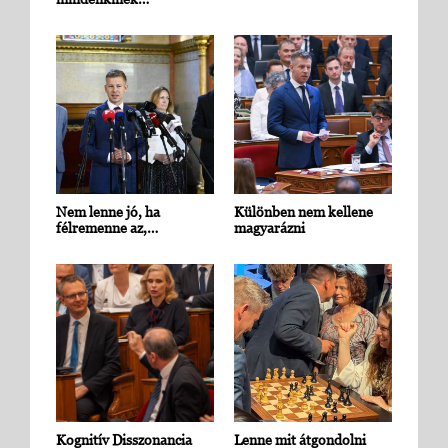
Nem lenne jó, ha
Különben nem kellene
félremenne az,…
magyarázni
Kognitív Disszonancia
Lenne mit átgondolni