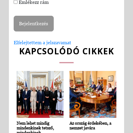
Emlékezz rám
Elfelejtettem a jelszavamat
KAPCSOLÓDÓ CIKKEK
Nem lehet mindig
Az ország érdekében, a
mindenkinek tetsző,
nemzet javára
mindenkinek…