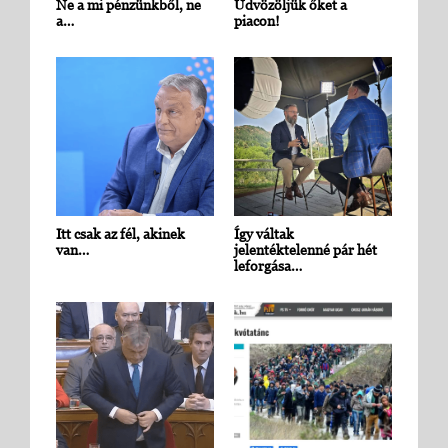
Ne a mi pénzünkből, ne
Üdvözöljük őket a
a…
piacon!
Itt csak az fél, akinek
Így váltak
van…
jelentéktelenné pár hét
leforgása…