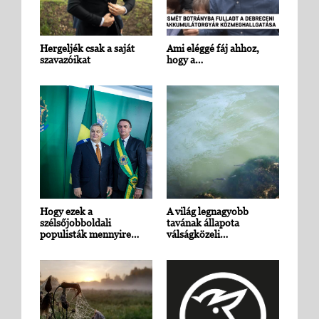
Hergeljék csak a saját
Ami eléggé fáj ahhoz,
szavazóikat
hogy a…
Hogy ezek a
A világ legnagyobb
szélsőjobboldali
tavának állapota
populisták mennyire…
válságközeli…