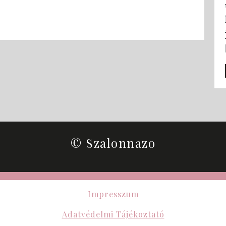
© Szalonnazo
Impresszum
Adatvédelmi Tájékoztató