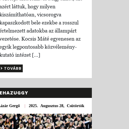
azért láttuk, hogy milyen
kiszámíthatóan, vicsorogva
kapaszkodott bele ezekbe a rosszul
értelmezett adatokba az állampárt
vezetése. Kocsis Máté egyenesen az
egyik legpontosabb közvélemény-
kutató intézet […]
TOVÁBB
EHAZUGGY
Lázár Gergő
|
2025. Augusztus 28, Csütörtök