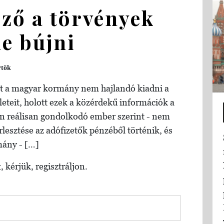
ző a törvények
e bújni
rtök
iért a magyar kormány nem hajlandó kiadni a
zleteit, holott ezek a közérdekű információk a
en reálisan gondolkodó ember szerint - nem
örlesztése az adófizetők pénzéből történik, és
mány - […]
, kérjük, regisztráljon.