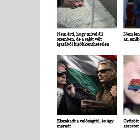
Nem érti, hogy mivel áll
Nem lenn
szemben, de a saját vélt
az, ami
igazából kizökkenthetetlen
Elszakadt a valóságtól, és úgy
Győzött 
maradt
szeretet