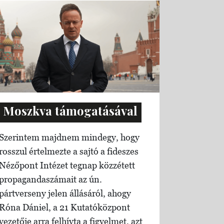
Moszkva támogatásával
Szerintem majdnem mindegy, hogy
rosszul értelmezte a sajtó a fideszes
Nézőpont Intézet tegnap közzétett
propagandaszámait az ún.
pártverseny jelen állásáról, ahogy
Róna Dániel, a 21 Kutatóközpont
vezetője arra felhívta a figyelmet, azt