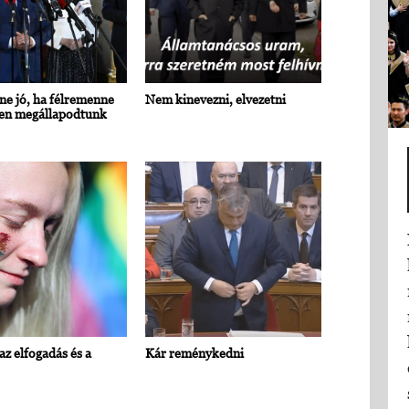
e jó, ha félremenne
Nem kinevezni, elvezetni
ben megállapodtunk
az elfogadás és a
Kár reménykedni