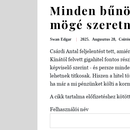
Minden bűnö
mögé szeretn
Swan Edgar
|
2025. Augusztus 28, Csütö
Csárdi Antal feljelentést tett, am
Kínától felvett gigahitel fontos rés
képviselő szerint - és persze mind
lehetnek titkosak. Hiszen a hitel t
ha már a mi pénzünket költi a kor
A cikk tartalma előfizetéshez kötött
Felhasználói név