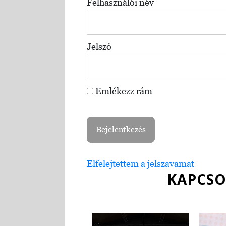
Felhasználói név
Jelszó
Emlékezz rám
Elfelejtettem a jelszavamat
KAPCSO