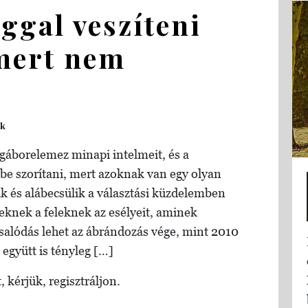
ggal veszíteni
mert nem
ek
gáborelemez minapi intelmeit, és a
be szorítani, mert azoknak van egy olyan
ik és alábecsülik a választási küzdelemben
eknek a feleknek az esélyeit, aminek
alódás lehet az ábrándozás vége, mint 2010
 együtt is tényleg […]
, kérjük, regisztráljon.