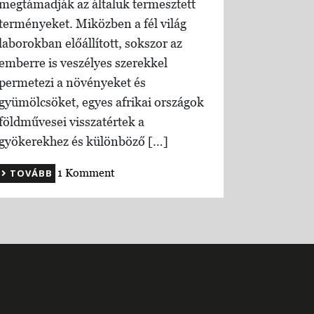
megtámadják az általuk termesztett
terményeket. Miközben a fél világ
laborokban előállított, sokszor az
emberre is veszélyes szerekkel
permetezi a növényeket és
gyümölcsöket, egyes afrikai országok
földművesei visszatértek a
gyökerekhez és különböző […]
1 Komment
TOVÁBB