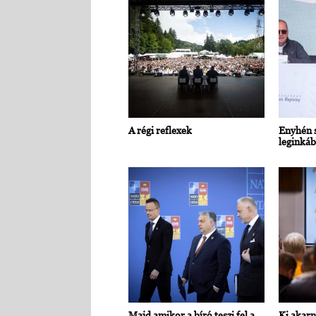
A régi reflexek
Enyhén s
leginkáb
Majd amikor a bíró teszi fel a
Ki akarn