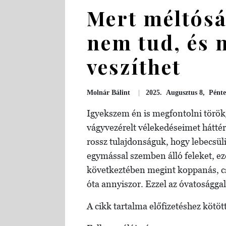
Mert méltósá
nem tud, és 
veszíthet
Molnár Bálint
|
2025. Augusztus 8, Pént
Igyekszem én is megfontolni török
vágyvezérelt vélekedéseimet háttér
rossz tulajdonságuk, hogy lebecsül
egymással szemben álló feleket, ez
következtében megint koppanás, cs
óta annyiszor. Ezzel az óvatosággal
A cikk tartalma előfizetéshez kötött