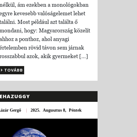
nélkül, ám ezekben a monológokban
egyre kevesebb valóságelemet lehet
találni. Most például azt találta ő
mondani, hogy: Magyarország közelít
ahhoz a ponthoz, ahol anyagi
értelemben rövid távon sem járnak
rosszabbul azok, akik gyermeket […]
TOVÁBB
EHAZUGGY
Lázár Gergő
|
2025. Augusztus 8, Péntek