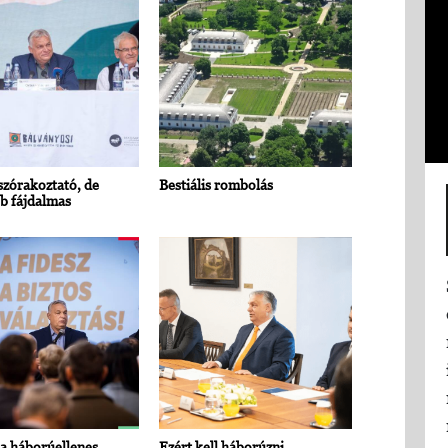
zórakoztató, de
Bestiális rombolás
b fájdalmas
a háborúellenes
Ezért kell háborúzni