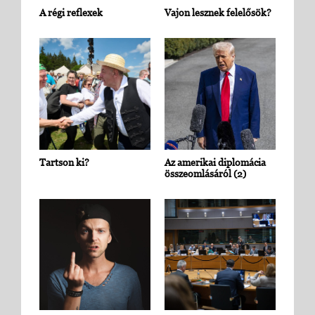
A régi reflexek
Vajon lesznek felelősök?
Tartson ki?
Az amerikai diplomácia
összeomlásáról (2)