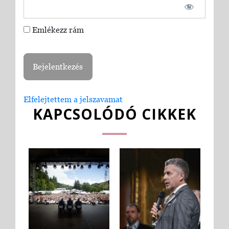
Emlékezz rám
Elfelejtettem a jelszavamat
KAPCSOLÓDÓ CIKKEK