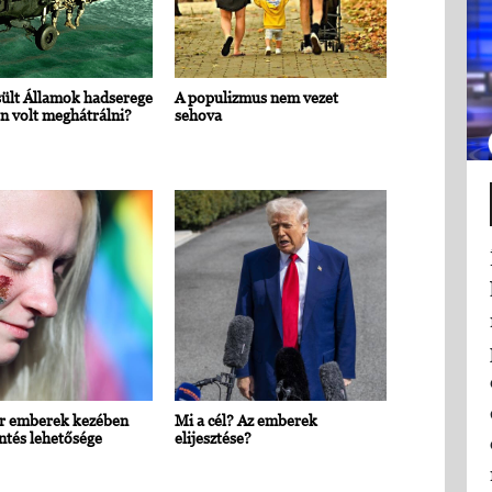
ült Államok hadserege
A populizmus nem vezet
n volt meghátrálni?
sehova
r emberek kezében
Mi a cél? Az emberek
ntés lehetősége
elijesztése?