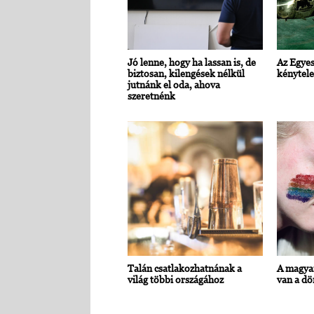
Jó lenne, hogy ha lassan is, de
Az Egyes
biztosan, kilengések nélkül
kénytele
jutnánk el oda, ahova
szeretnénk
Talán csatlakozhatnának a
A magya
világ többi országához
van a dö