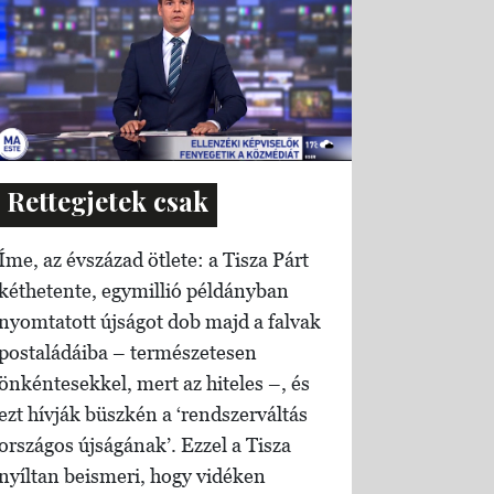
Rettegjetek csak
Íme, az évszázad ötlete: a Tisza Párt
kéthetente, egymillió példányban
nyomtatott újságot dob majd a falvak
postaládáiba – természetesen
önkéntesekkel, mert az hiteles –, és
ezt hívják büszkén a ‘rendszerváltás
országos újságának’. Ezzel a Tisza
nyíltan beismeri, hogy vidéken