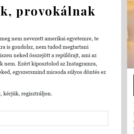
k, provokálnak
d meg nem nevezett amerikai egyetemre, te
ra is gondolsz, nem tudod megtartani
iszen neked összejött a repülőrajt, ami az
ak nem. Ezért kiposztolod az Instagramra,
neked, egyszersmind micsoda súlyos döntés ez
, kérjük, regisztráljon.