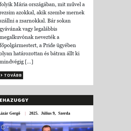
folyik Mária országában, mit művel a
rezsim azokkal, akik szembe mernek
szállni a zsarnokkal. Bár sokan
gyávának vagy legalábbis
megalkuvónak nevezték a
főpolgármestert, a Pride ügyében
olyan határozottan és bátran állt ki
mindvégig […]
TOVÁBB
EHAZUGGY
Lázár Gergő
|
2025. Július 9, Szerda