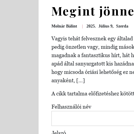
Megint jönne
Molnár Bálint
|
2025. Július 9, Szerda
Vagyis tehát felvesznek egy általa
pedig önzetlen vagy, mindig mások
magadnak a fantasztikus hírt, hát h
apád által sanyargatott kis hazádn
hogy micsoda óriási lehetőség ez 
anyaként, […]
A cikk tartalma előfizetéshez kötött
Felhasználói név
Jelszó