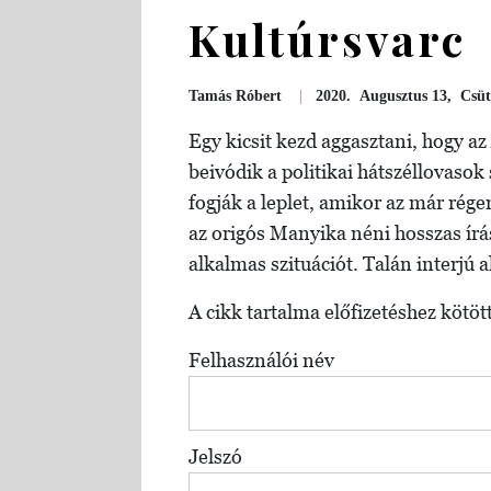
Kultúrsvarc
Tamás Róbert
|
2020. Augusztus 13, Csüt
Egy kicsit kezd aggasztani, hogy a
beivódik a politikai hátszéllovasok
fogják a leplet, amikor az már rége
az origós Manyika néni hosszas írá
alkalmas szituációt. Talán interjú a
A cikk tartalma előfizetéshez kötött
Felhasználói név
Jelszó