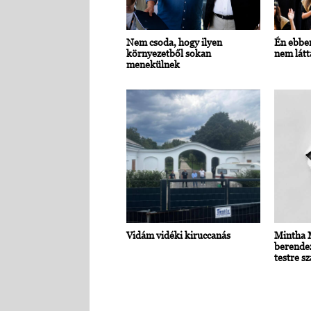
Nem csoda, hogy ilyen
Én ebbe
környezetből sokan
nem lát
menekülnek
Vidám vidéki kiruccanás
Mintha 
berendez
testre s