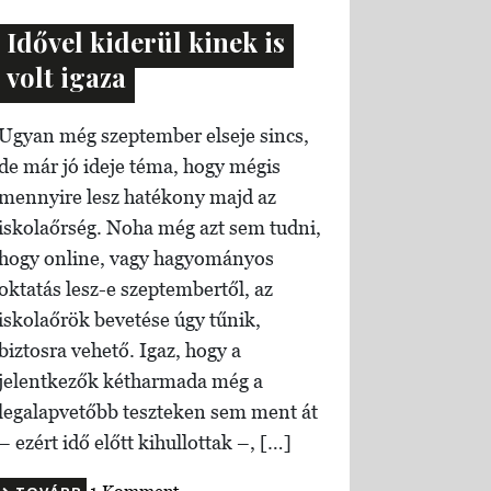
Idővel kiderül kinek is
volt igaza
Ugyan még szeptember elseje sincs,
de már jó ideje téma, hogy mégis
mennyire lesz hatékony majd az
iskolaőrség. Noha még azt sem tudni,
hogy online, vagy hagyományos
oktatás lesz-e szeptembertől, az
iskolaőrök bevetése úgy tűnik,
biztosra vehető. Igaz, hogy a
jelentkezők kétharmada még a
legalapvetőbb teszteken sem ment át
– ezért idő előtt kihullottak –, […]
1 Komment