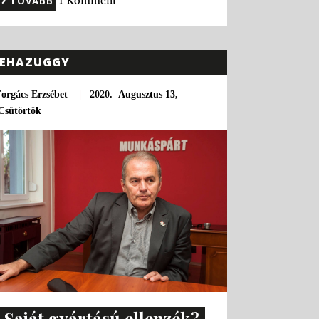
TOVÁBB
EHAZUGGY
orgács Erzsébet
|
2020. Augusztus 13,
Csütörtök
Saját gyártású ellenzék?