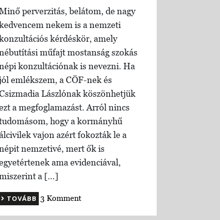
Minő perverzitás, belátom, de nagy
kedvencem nekem is a nemzeti
konzultációs kérdéskör, amely
nébutítási műfajt mostanság szokás
népi konzultációnak is nevezni. Ha
jól emlékszem, a CÖF-nek és
Csizmadia Lászlónak köszönhetjük
ezt a megfoglamazást. Arról nincs
tudomásom, hogy a kormányhű
álcivilek vajon azért fokozták le a
népit nemzetivé, mert ők is
egyetértenek ama evidenciával,
miszerint a […]
3 Komment
TOVÁBB