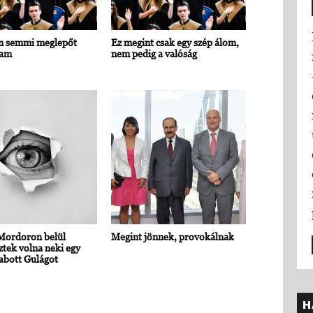
n semmi meglepőt
Ez megint csak egy szép álom,
tam
nem pedig a valóság
Mordoron belül
Megint jönnek, provokálnak
tek volna neki egy
zabott Gulágot
H