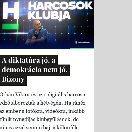
A diktatúra jó, a
demokrácia nem jó.
Bizony
Orbán Viktor és az ő digitális harcosai
edzőtáboroztak a hétvégén. Ha ránéz
az ember a fotókra, videókra, inkább
tűnik nyugdíjas klubgyűlésnek, de
nincs azzal semmi baj, a különféle