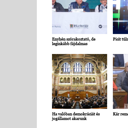
Enyhén szórakoztató, de
Picit túl
leginkább fájdalmas
Ha valóban demokráciát és
Kár rem
jogállamot akarunk