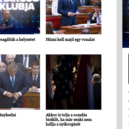
reagálták a helyzetet
Húzni kell majd egy vonalat
énykedni
Akkor is tolja a rozsdás
biciklit, ha már senki nem
hallja a nyikorgását