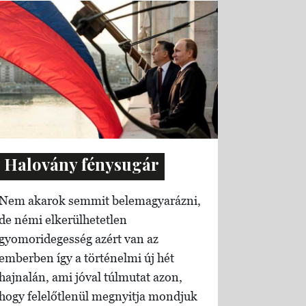
Halovány fénysugár
Nem akarok semmit belemagyarázni,
de némi elkerülhetetlen
gyomoridegesség azért van az
emberben így a történelmi új hét
hajnalán, ami jóval túlmutat azon,
hogy felelőtlenül megnyitja mondjuk