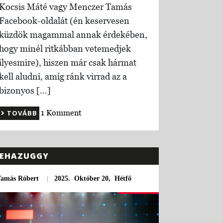
Kocsis Máté vagy Menczer Tamás
Facebook-oldalát (én keservesen
küzdök magammal annak érdekében,
hogy minél ritkábban vetemedjek
ilyesmire), hiszen már csak hármat
kell aludni, amíg ránk virrad az a
bizonyos […]
1 Komment
TOVÁBB
EHAZUGGY
Tamás Róbert
|
2025. Október 20, Hétfő