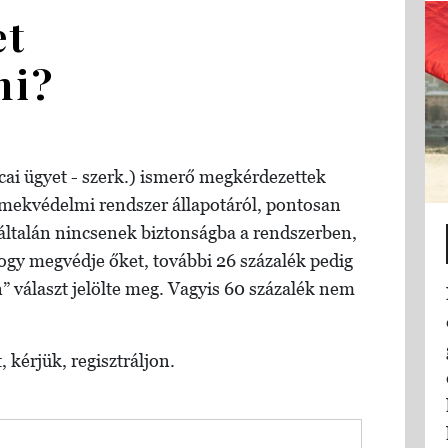
et
ni?
cai ügyet - szerk.) ismerő megkérdezettek
mekvédelmi rendszer állapotáról, pontosan
általán nincsenek biztonságba a rendszerben,
ogy megvédje őket, további 26 százalék pedig
 választ jelölte meg. Vagyis 60 százalék nem
, kérjük, regisztráljon.