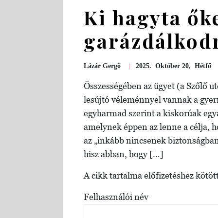
Ki hagyta ők
garázdálkod
Lázár Gergő
|
2025. Október 20, Hétfő
Összességében az ügyet (a Szőlő ut
lesújtó véleménnyel vannak a gyer
egyharmad szerint a kiskorúak egy
amelynek éppen az lenne a célja, h
az „inkább nincsenek biztonságban”
hisz abban, hogy […]
A cikk tartalma előfizetéshez kötött
Felhasználói név