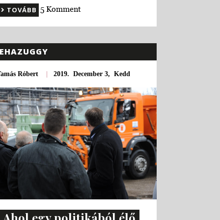
5 Komment
TOVÁBB
EHAZUGGY
Tamás Róbert
|
2019. December 3, Kedd
Ahol egy politikából élő