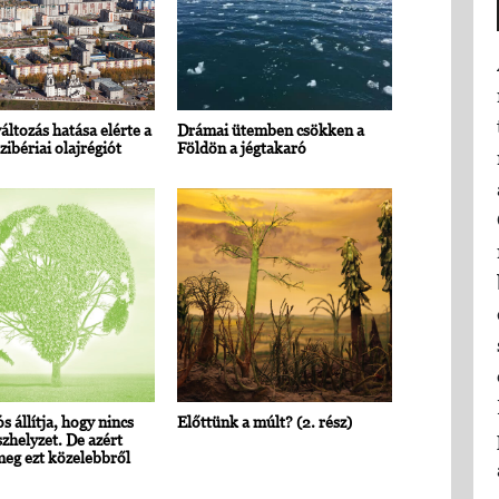
áltozás hatása elérte a
Drámai ütemben csökken a
zibériai olajrégiót
Földön a jégtakaró
s állítja, hogy nincs
Előttünk a múlt? (2. rész)
zhelyzet. De azért
eg ezt közelebbről