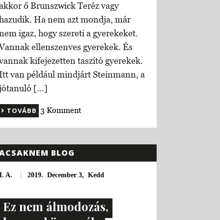
akkor ő Brunszwick Teréz vagy
hazudik. Ha nem azt mondja, már
nem igaz, hogy szereti a gyerekeket.
Vannak ellenszenves gyerekek. És
vannak kifejezetten taszító gyerekek.
Itt van például mindjárt Steinmann, a
jótanuló […]
3 Komment
TOVÁBB
ACSAKNEM BLOG
. A.
|
2019. December 3, Kedd
Ez nem álmodozás,