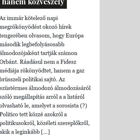
hanem közveszély
Az immár kötelező napi
megrökönyödést okozó hírek
tengerében olvasom, hogy Európa
második legbefolyásosabb
álmodozójaként tartják számon
Orbánt. Ráadásul nem a Fidesz
médiája rökönyödtet, hanem a gaz
brüsszeli politikai sajtó. Az
ezüstérmes álmodozó álmodozásáról
szóló megállapítás arról a a listáról
olvasható le, amelyet a sorosista (?)
Politico tett közzé azokról a
politikusokról, közéleti szereplőkről,
akik a leginkább […]