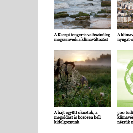
A Kaszpi tenger is valószínűleg
A klímav
megszenvedi a klímaváltozást
nyugat-s
A bajt együtt okoztuk, a
500 tudó
megoldást is közösen kell
klímavés
kidolgoznunk
nézzük m