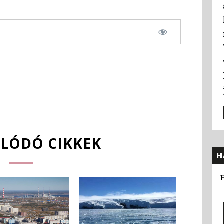
LÓDÓ CIKKEK
H
H