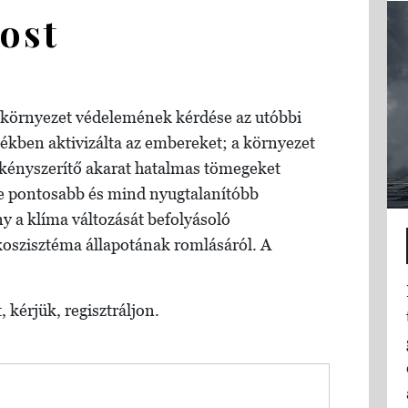
most
 környezet védelemének kérdése az utóbbi
ben aktivizálta az embereket; a környezet
kikényszerítő akarat hatalmas tömegeket
 pontosabb és mind nyugtalanítóbb
y a klíma változását befolyásoló
koszisztéma állapotának romlásáról. A
, kérjük, regisztráljon.