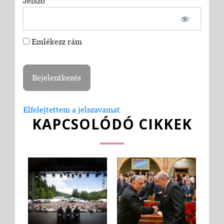
Jelszó
Emlékezz rám
Elfelejtettem a jelszavamat
KAPCSOLÓDÓ CIKKEK