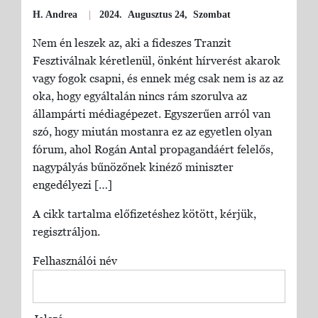
H. Andrea
|
2024. Augusztus 24, Szombat
Nem én leszek az, aki a fideszes Tranzit
Fesztiválnak kéretlenül, önként hírverést akarok
vagy fogok csapni, és ennek még csak nem is az az
oka, hogy egyáltalán nincs rám szorulva az
állampárti médiagépezet. Egyszerűen arról van
szó, hogy miután mostanra ez az egyetlen olyan
fórum, ahol Rogán Antal propagandáért felelős,
nagypályás bűnözőnek kinéző miniszter
engedélyezi […]
A cikk tartalma előfizetéshez kötött, kérjük,
regisztráljon.
Felhasználói név