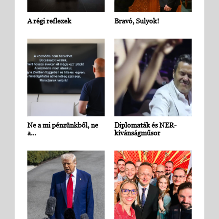
A régi reflexek
Bravó, Sulyok!
Ne a mi pénzünkből, ne
Diplomaták és NER-
a…
kívánságműsor