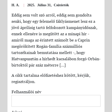
H. A.
|
2025. Július 31, Csütörtök
Eddig sem volt szó arról, eddig sem gondolta
senki, hogy egy felemelő fáklyásmenet lesz ez a
jövő áprilisig tartó felfokozott kampányidőszak,
ennek ellenére is megütött az a minapi hír -
amiről maga az érintett számolt be a Caprin
megörökített Rogán-família százmilliós
tartozékainak bemutatása mellett -, hogy
Hatvanpusztán a hírhedt kacsalábon forgó Orbán-
birtoktól pár száz méterre […]
A cikk tartalma előfizetéshez kötött, kérjük,
regisztráljon.
Felhasználói név