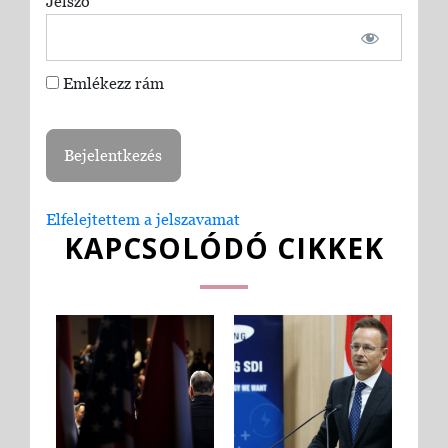
Jelszó
Emlékezz rám
Elfelejtettem a jelszavamat
KAPCSOLÓDÓ CIKKEK