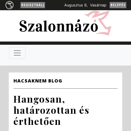
REGISZTRÁLJ
Augusztus 9, Vasárnap
BELÉPÉS
HACSAKNEM BLOG
Hangosan,
határozottan és
érthetően