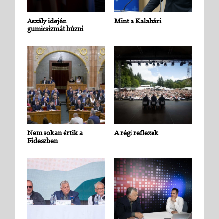
Aszály idején
Mint a Kalahári
gumicsizmát húzni
Nem sokan értik a
A régi reflexek
Fideszben