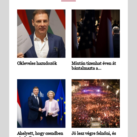
Okleveles hazudozók
Miután tizenhat éven át
bántalmazta a…
Ahelyett, hogy csendben
Jó lesz végre felnőni, és