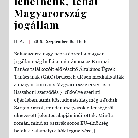
lehetnénk, tehát
Magyarország
jogállam
H. A.
|
2019. Szeptember 16, Hétfő
Sokadszorra nagy napra ébredt a magyar
jogállamiság hullája, miután ma az Európai
Tanács találkozóit előkészítő Általános Ügyek
Tanácsának (GAC) brüsszeli ülésén meghallgatták
a magyar kormány Magyarország érveit is a
lisszaboni szerződés 7. cikkelye szerinti
eljárásban. Amit köztudomásúlag még a Judith
Sargentiniről, minden magyarok ellenségéről
elnevezett jelentés alapján indítottak. Mind a
román, mind az osztrák soros EU-elnökség
belökte valamelyik fiók legmélyére, […]