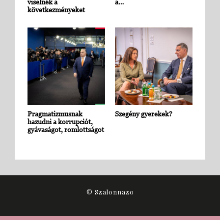
viselnék a
a…
következményeket
Pragmatizmusnak
Szegény gyerekek?
hazudni a korrupciót,
gyávaságot, romlottságot
© Szalonnazo