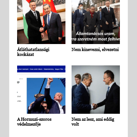
Átláthatatlansági
Nem kinevezni, elvezetni
kockázat
A Hormuzi-szoros
Nem az lesz, ami eddig
védelmezője
volt