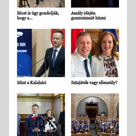
Most is úgy gondolják,
Aszály idején
hogy a…
gumicsizmát húzni
Mint a Kalahári
Színjáték vagy ellensúly?