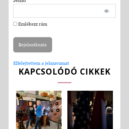
Jelszó
Emlékezz rám
Elfelejtettem a jelszavamat
KAPCSOLÓDÓ CIKKEK