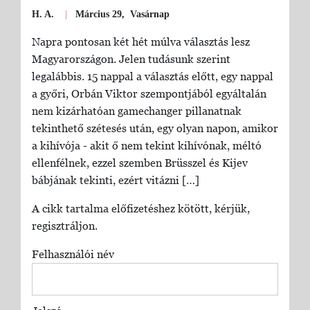
H. A.
|
Március 29, Vasárnap
Napra pontosan két hét múlva választás lesz
Magyarországon. Jelen tudásunk szerint
legalábbis. 15 nappal a választás előtt, egy nappal
a győri, Orbán Viktor szempontjából egyáltalán
nem kizárhatóan gamechanger pillanatnak
tekinthető szétesés után, egy olyan napon, amikor
a kihívója - akit ő nem tekint kihívónak, méltó
ellenfélnek, ezzel szemben Brüsszel és Kijev
bábjának tekinti, ezért vitázni […]
A cikk tartalma előfizetéshez kötött, kérjük,
regisztráljon.
Felhasználói név