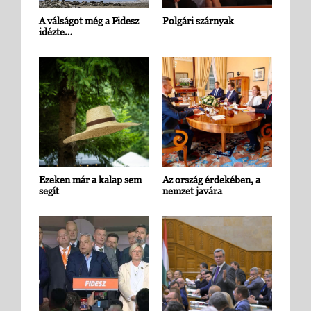
A válságot még a Fidesz
Polgári szárnyak
idézte…
Ezeken már a kalap sem
Az ország érdekében, a
segít
nemzet javára