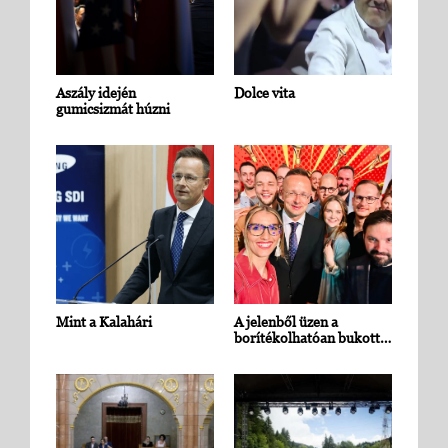
Aszály idején
Dolce vita
gumicsizmát húzni
Mint a Kalahári
A jelenből üzen a
borítékolhatóan bukott…