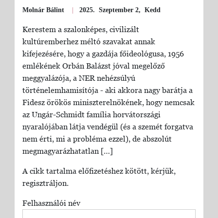
Molnár Bálint
|
2025. Szeptember 2, Kedd
Kerestem a szalonképes, civilizált
kultúremberhez méltó szavakat annak
kifejezésére, hogy a gazdája főideológusa, 1956
emlékének Orbán Balázst jóval megelőző
meggyalázója, a NER nehézsúlyú
történelemhamisítója - aki akkora nagy barátja a
Fidesz örökös miniszterelnökének, hogy nemcsak
az Ungár-Schmidt família horvátországi
nyaralójában látja vendégül (és a szemét forgatva
nem érti, mi a probléma ezzel), de abszolút
megmagyarázhatatlan […]
A cikk tartalma előfizetéshez kötött, kérjük,
regisztráljon.
Felhasználói név