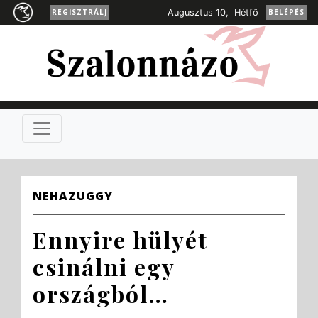
REGISZTRÁLJ
Augusztus 10, Hétfő
BELÉPÉS
NEHAZUGGY
Ennyire hülyét
csinálni egy
országból…