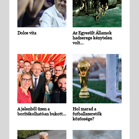
Dolce vita
Az Egyesült Államok
hadserege kénytelen
volt…
A jelenből üzen a
Hol marad a
borítékolhatóan bukott…
futballszeretők
közössége?