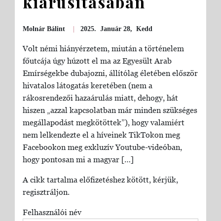
kiárusításában
Molnár Bálint
|
2025. Január 28, Kedd
Volt némi hiányérzetem, miután a történelem
főutcája úgy húzott el ma az Egyesült Arab
Emírségekbe dubajozni, állítólag életében először
hivatalos látogatás keretében (nem a
rákosrendezői hazaárulás miatt, dehogy, hát
hiszen „azzal kapcsolatban már minden szükséges
megállapodást megkötöttek”), hogy valamiért
nem lelkendezte el a híveinek TikTokon meg
Facebookon meg exkluzív Youtube-videóban,
hogy pontosan mi a magyar […]
A cikk tartalma előfizetéshez kötött, kérjük,
regisztráljon.
Felhasználói név