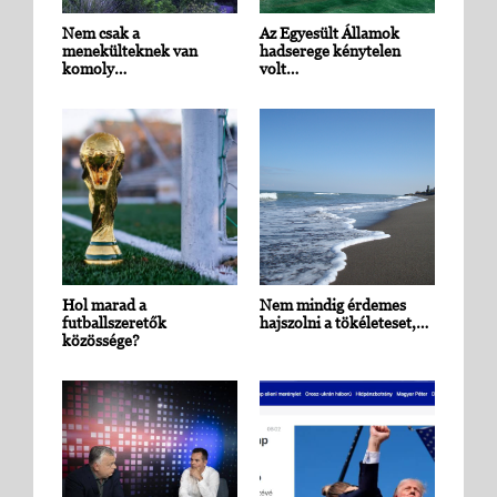
Nem csak a
Az Egyesült Államok
menekülteknek van
hadserege kénytelen
komoly…
volt…
Hol marad a
Nem mindig érdemes
futballszeretők
hajszolni a tökéleteset,…
közössége?