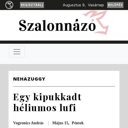
REGISZTRÁLJ
Augusztus 9, Vasárnap
BELÉPÉS
NEHAZUGGY
Egy kipukkadt
héliumos lufi
Vogronics András
|
Május 15, Péntek