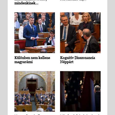
mindenkinek…
Különben nem kellene
Kognitív Disszonancia
magyarázni
Néppárt