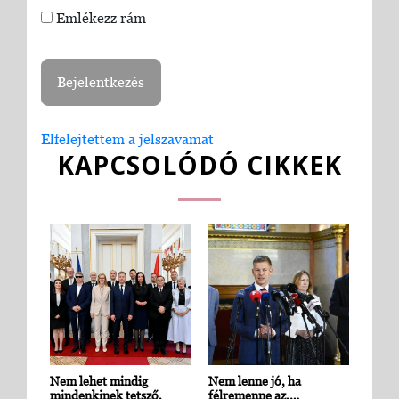
Emlékezz rám
Elfelejtettem a jelszavamat
KAPCSOLÓDÓ CIKKEK
Nem lehet mindig
Nem lenne jó, ha
mindenkinek tetsző,
félremenne az,…