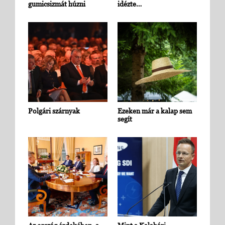
gumicsizmát húzni
idézte…
Polgári szárnyak
Ezeken már a kalap sem
segít