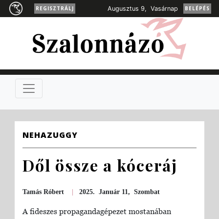
REGISZTRÁLJ
Augusztus 9, Vasárnap
BELÉPÉS
NEHAZUGGY
Dől össze a kóceráj
Tamás Róbert
|
2025. Január 11, Szombat
A fideszes propagandagépezet mostanában