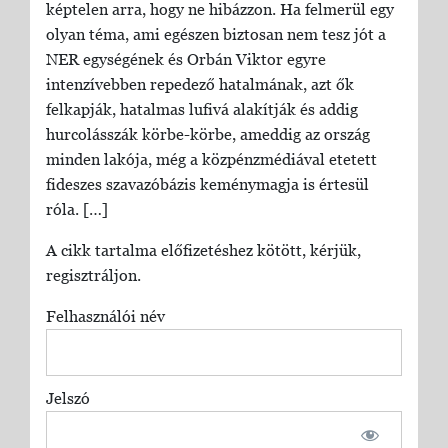
képtelen arra, hogy ne hibázzon. Ha felmerül egy
olyan téma, ami egészen biztosan nem tesz jót a
NER egységének és Orbán Viktor egyre
intenzívebben repedező hatalmának, azt ők
felkapják, hatalmas lufivá alakítják és addig
hurcolásszák körbe-körbe, ameddig az ország
minden lakója, még a közpénzmédiával etetett
fideszes szavazóbázis keménymagja is értesül
róla. […]
A cikk tartalma előfizetéshez kötött, kérjük,
regisztráljon.
Felhasználói név
Jelszó