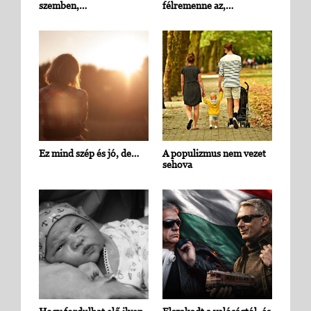
szemben,…
félremenne az,…
Ez mind szép és jó, de…
A populizmus nem vezet
sehova