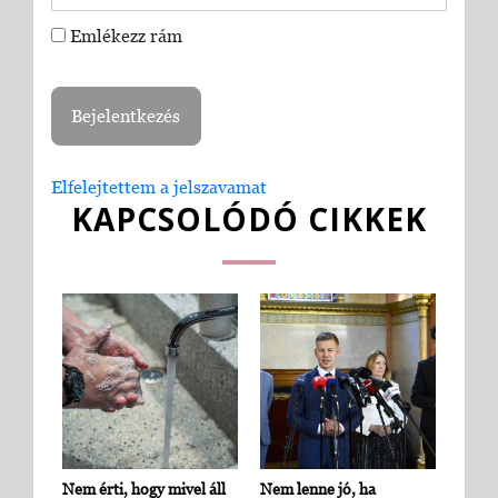
Emlékezz rám
Elfelejtettem a jelszavamat
KAPCSOLÓDÓ CIKKEK
Nem érti, hogy mivel áll
Nem lenne jó, ha