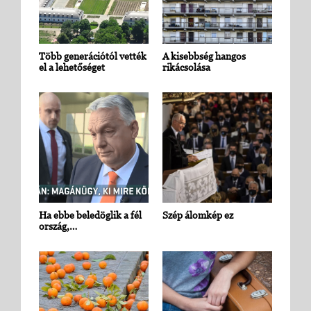
Több generációtól vették
A kisebbség hangos
el a lehetőséget
rikácsolása
Ha ebbe beledöglik a fél
Szép álomkép ez
ország,…