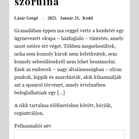
szorulna
Lázár Gergő
|
2025. Január 21, Kedd
Granadában éppen ma reggel vette a kezdetét egy
úgynevezett okupa – házfoglaló – tüntetés, amely
most estére ért véget. Többen megsebesültek,
noha sem komoly károk nem keletkeztek, sem
komoly sebesülésekről nem lehet beszámolni.
Ezek az emberek – nagy általánosságban – olyan
punkok, hippik és anarchisták, akik kihasználják
azt a spanyol törvényt, amely értelmében
befoglalhatnak egy […]
A cikk tartalma előfizetéshez kötött, kérjük,
regisztráljon.
Felhasználói név