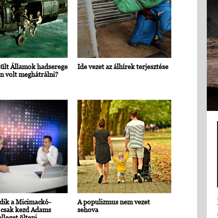
ült Államok hadserege
Ide vezet az álhírek terjesztése
n volt meghátrálni?
dik a Micimackó-
A populizmus nem vezet
 csak kezd Adams
sehova
lleget ölteni