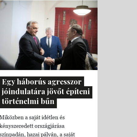
Egy háborús agresszor
jóindulatára jövőt építeni
történelmi bűn
Miközben a saját idétlen és
kényszeredett országjárása
színpadán, hazai pályán, a saját