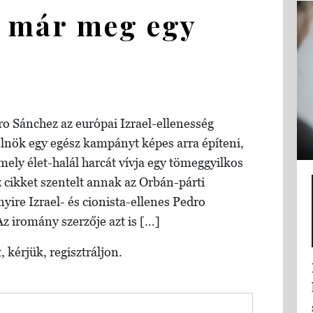
k már meg egy
ro Sánchez az európai Izrael-ellenesség
lnök egy egész kampányt képes arra építeni,
ely élet-halál harcát vívja egy tömeggyilkos
 cikket szentelt annak az Orbán-párti
yire Izrael- és cionista-ellenes Pedro
z iromány szerzője azt is […]
, kérjük, regisztráljon.