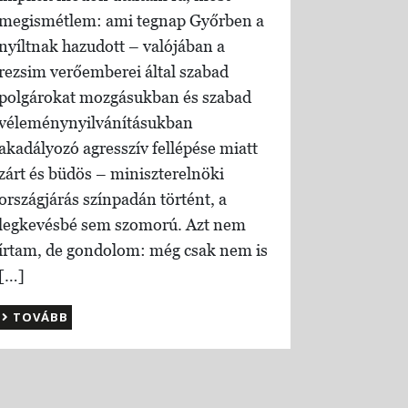
megismétlem: ami tegnap Győrben a
nyíltnak hazudott – valójában a
rezsim verőemberei által szabad
polgárokat mozgásukban és szabad
véleménynyilvánításukban
akadályozó agresszív fellépése miatt
zárt és büdös – miniszterelnöki
országjárás színpadán történt, a
legkevésbé sem szomorú. Azt nem
írtam, de gondolom: még csak nem is
[…]
TOVÁBB