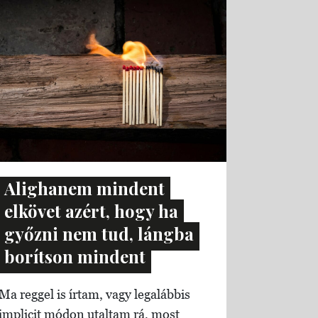
Alighanem mindent
elkövet azért, hogy ha
győzni nem tud, lángba
borítson mindent
Ma reggel is írtam, vagy legalábbis
implicit módon utaltam rá, most