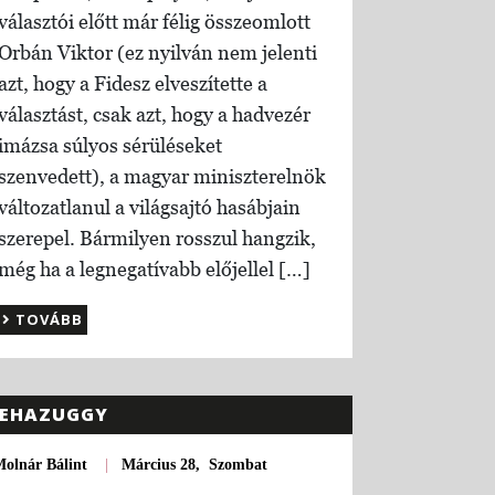
választói előtt már félig összeomlott
Orbán Viktor (ez nyilván nem jelenti
azt, hogy a Fidesz elveszítette a
választást, csak azt, hogy a hadvezér
imázsa súlyos sérüléseket
szenvedett), a magyar miniszterelnök
változatlanul a világsajtó hasábjain
szerepel. Bármilyen rosszul hangzik,
még ha a legnegatívabb előjellel […]
TOVÁBB
EHAZUGGY
olnár Bálint
|
Március 28, Szombat