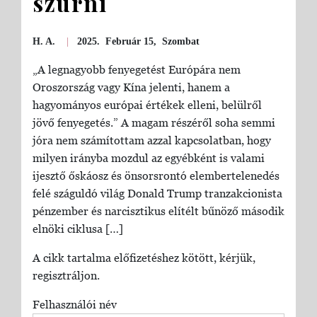
szúrni
H. A.
|
2025. Február 15, Szombat
„A legnagyobb fenyegetést Európára nem
Oroszország vagy Kína jelenti, hanem a
hagyományos európai értékek elleni, belülről
jövő fenyegetés.” A magam részéről soha semmi
jóra nem számítottam azzal kapcsolatban, hogy
milyen irányba mozdul az egyébként is valami
ijesztő őskáosz és önsorsrontó elembertelenedés
felé száguldó világ Donald Trump tranzakcionista
pénzember és narcisztikus elítélt bűnöző második
elnöki ciklusa […]
A cikk tartalma előfizetéshez kötött, kérjük,
regisztráljon.
Felhasználói név