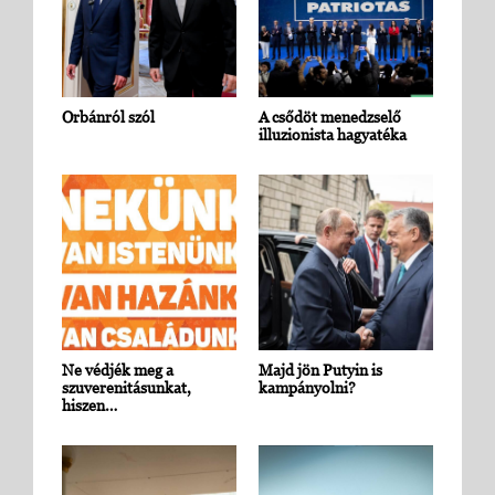
Orbánról szól
A csődöt menedzselő
illuzionista hagyatéka
Ne védjék meg a
Majd jön Putyin is
szuverenitásunkat,
kampányolni?
hiszen…