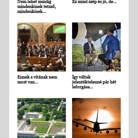
Nem lehet mindig
Ez mind szép és jó, de…
mindenkinek tetsző,
mindenkinek…
Ennek a vitának nem
Így váltak
most van…
jelentéktelenné pár hét
leforgása…