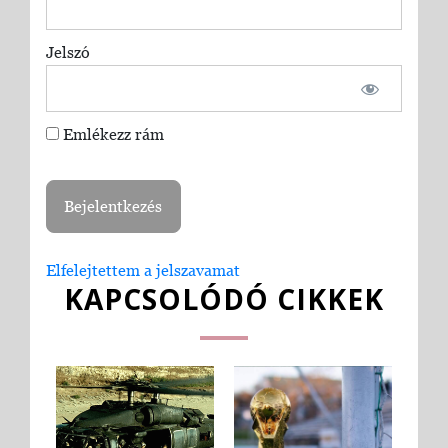
Jelszó
Emlékezz rám
Elfelejtettem a jelszavamat
KAPCSOLÓDÓ CIKKEK