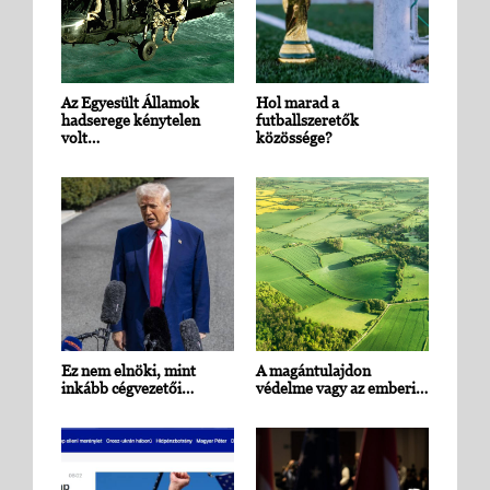
Az Egyesült Államok
Hol marad a
hadserege kénytelen
futballszeretők
volt…
közössége?
Ez nem elnöki, mint
A magántulajdon
inkább cégvezetői…
védelme vagy az emberi…