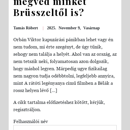
megvéd minket
Brüsszeltől is?
Tamás Róbert
|
2025. November 9, Vasárnap
Orbán Viktor kapuzárási pánikban lehet vagy én
nem tudom, mi érte szegényt, de úgy tűnik,
sehogy nem találja a helyét. Ahol van az ország, az
nem tetszik neki, folyamatosan azon dolgozik,
hogy máshol legyen. Márpedig ugye fizikailag
nem nagyon tudja odébbtolni, legfeljebb annyira,
mint A rátóti legényanya című filmben a Bélák a
rossz helyen lévő […]
A cikk tartalma előfizetéshez kötött, kérjük,
regisztráljon.
Felhasználói név