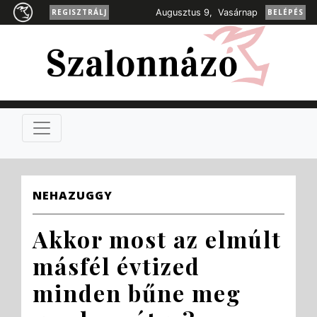
REGISZTRÁLJ
Augusztus 9, Vasárnap
BELÉPÉS
NEHAZUGGY
Akkor most az elmúlt
másfél évtized
minden bűne meg