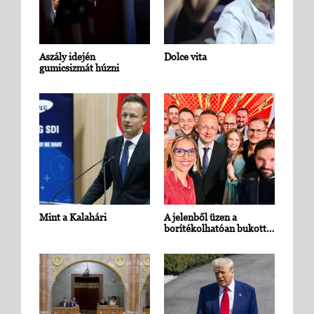
Aszály idején
Dolce vita
gumicsizmát húzni
Mint a Kalahári
A jelenből üzen a
borítékolhatóan bukott…