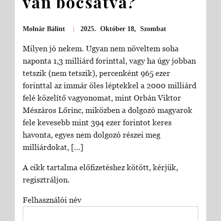
van bocsátva?
Molnár Bálint
|
2025. Október 18, Szombat
Milyen jó nekem. Ugyan nem növeltem soha
naponta 1,3 milliárd forinttal, vagy ha úgy jobban
tetszik (nem tetszik), percenként 965 ezer
forinttal az immár öles léptekkel a 2000 milliárd
felé közelítő vagyonomat, mint Orbán Viktor
Mészáros Lőrinc, miközben a dolgozó magyarok
fele kevesebb mint 394 ezer forintot keres
havonta, egyes nem dolgozó részei meg
milliárdokat, […]
A cikk tartalma előfizetéshez kötött, kérjük,
regisztráljon.
Felhasználói név