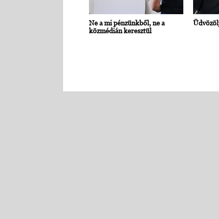
Ne a mi pénzünkből, ne a
Üdvözölj
közmédián keresztül