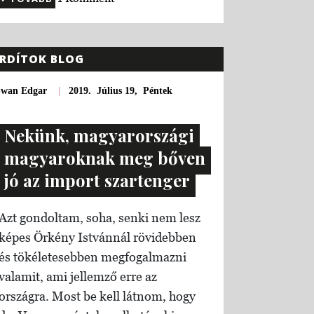
RDÍTOK BLOG
Swan Edgar
|
2019. Július 19, Péntek
Nekünk, magyarországi
magyaroknak meg bőven
jó az import szartenger
Azt gondoltam, soha, senki nem lesz
képes Örkény Istvánnál rövidebben
és tökéletesebben megfogalmazni
valamit, ami jellemző erre az
országra. Most be kell látnom, hogy