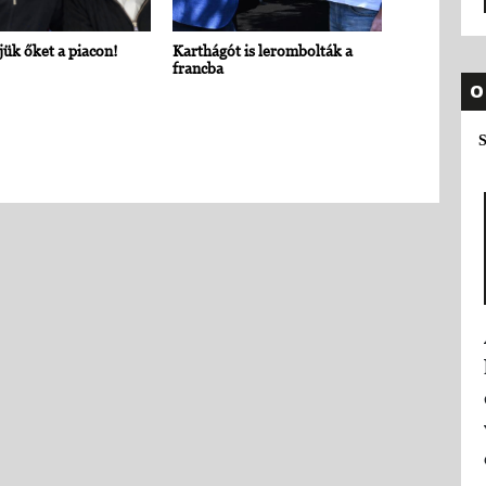
ük őket a piacon!
Karthágót is lerombolták a
francba
O