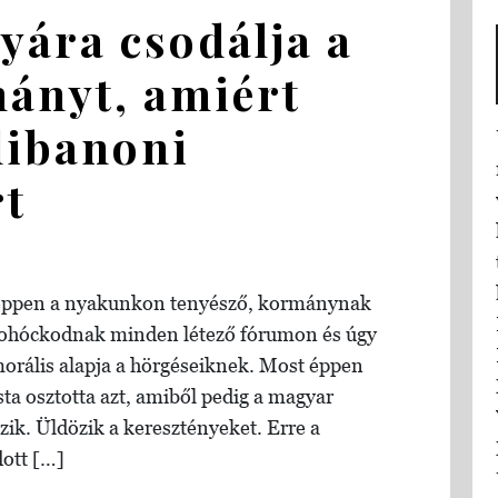
yára csodálja a
ányt, amiért
 libanoni
t
z éppen a nyakunkon tenyésző, kormánynak
 bohóckodnak minden létező fórumon és úgy
orális alapja a hörgéseiknek. Most éppen
ta osztotta azt, amiből pedig a magyar
ik. Üldözik a keresztényeket. Erre a
ott […]