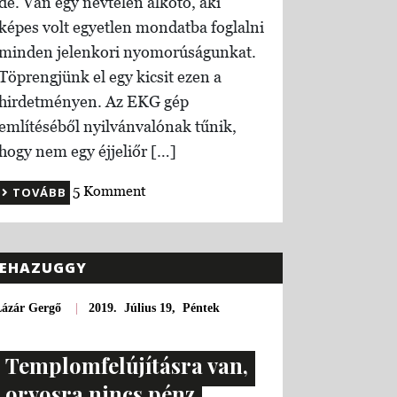
de. Van egy névtelen alkotó, aki
képes volt egyetlen mondatba foglalni
minden jelenkori nyomorúságunkat.
Töprengjünk el egy kicsit ezen a
hirdetményen. Az EKG gép
említéséből nyilvánvalónak tűnik,
hogy nem egy éjjeliőr […]
5 Komment
TOVÁBB
EHAZUGGY
Lázár Gergő
|
2019. Július 19, Péntek
Templomfelújításra van,
orvosra nincs pénz