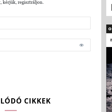
, kérjük, regisztráljon.
O
B
LÓDÓ CIKKEK