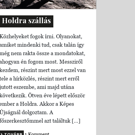
Holdra szállás
Közhelyeket fogok írni. Olyanokat,
amiket mindenki tud, csak talán így
még nem rakta össze a mondatokat,
ahogyan én fogom most. Messziről
kezdem, részint mert most ezzel van
tele a hírközlés, részint mert erről
jutott eszembe, ami majd utána
következik. Ötven éve lépett először
ember a Holdra. Akkor a Képes
Újságnál dolgoztam. A
főszerkesztőmmel azt találtuk […]
1 Komment
TOVÁBB