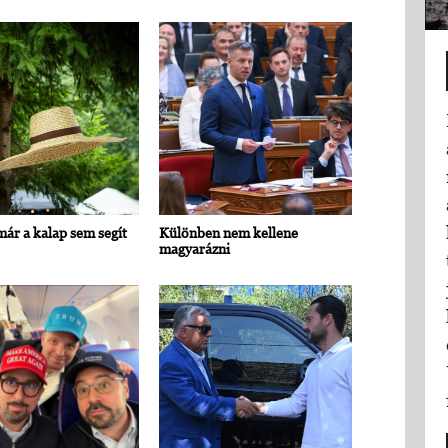
ár a kalap sem segít
Különben nem kellene
magyarázni