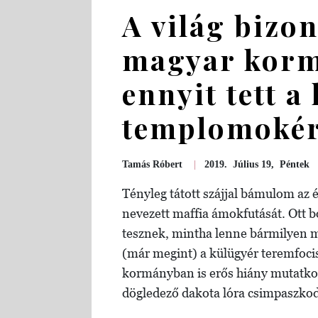
A világ bizon
magyar korm
ennyit tett a
templomokér
Tamás Róbert
|
2019. Július 19, Péntek
Tényleg tátott szájjal bámulom a
nevezett maffia ámokfutását. Ott
tesznek, mintha lenne bármilyen m
(már megint) a külügyér teremfocis
kormányban is erős hiány mutatkoz
dögledező dakota lóra csimpaszkod