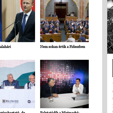
alahári
Nem sokan értik a Fideszben
zórakoztató, de
Folytatódik a Micimackó-