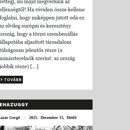
rettegj, mi majd megvédünk az
ellenségtől! Ha röviden össze kellene
foglalni, hogy miképpen jutott oda ez
az elvileg európai és keresztény
ország, hogy a törzsi szembenállás
állapotába aljasított társadalom
túlságosan jelentős része (a
miniszterelnök szerint: az ország
jobbik része) […]
TOVÁBB
EHAZUGGY
Lázár Gergő
|
2025. December 15, Hétfő