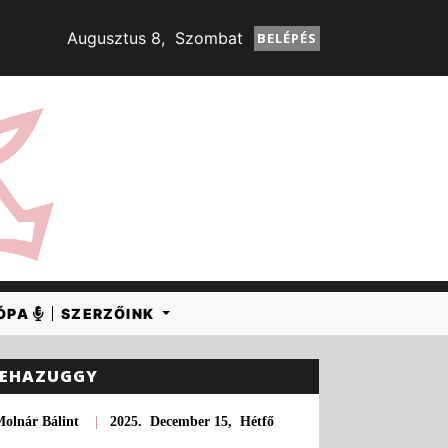
Augusztus 8, Szombat
BELÉPÉS
RÓPA
SZERZŐINK
EHAZUGGY
olnár Bálint
|
2025. December 15, Hétfő