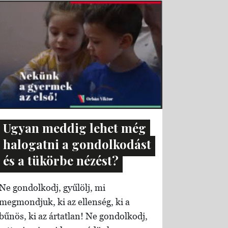
Ugyan meddig lehet még
halogatni a gondolkodást
és a tükörbe nézést?
Ne gondolkodj, gyűlölj, mi
megmondjuk, ki az ellenség, ki a
bűnös, ki az ártatlan! Ne gondolkodj,