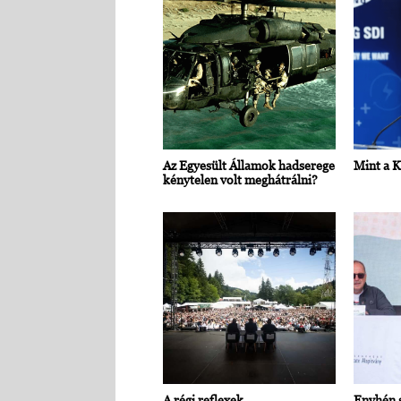
Az Egyesült Államok hadserege
Mint a K
kénytelen volt meghátrálni?
A régi reflexek
Enyhén s