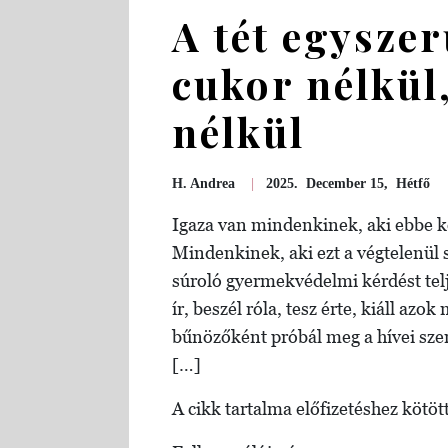
A tét egysze
cukor nélkül, 
nélkül
H. Andrea
|
2025. December 15, Hétfő
Igaza van mindenkinek, aki ebbe k
Mindenkinek, aki ezt a végtelenül s
súroló gyermekvédelmi kérdést telj
ír, beszél róla, tesz érte, kiáll azok
bűnözőként próbál meg a hívei sze
[…]
A cikk tartalma előfizetéshez kötött