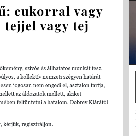
rű: cukorral vagy
tejjel vagy tej
őkemény, szívós és állhatatos munkát tesz.
úlyos, a kollektív nemzeti szégyen határát
esen jogosan nem engedi el, asztalon tartja,
 mellett az áldozatok mellett, akiket
mében feltüntetni a hatalom. Dobrev Klárától
, kérjük, regisztráljon.