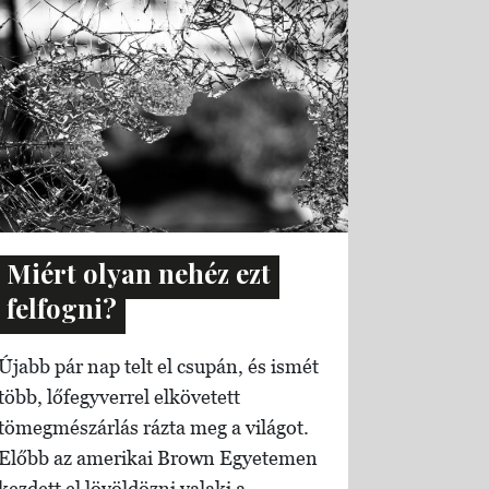
Miért olyan nehéz ezt
felfogni?
Újabb pár nap telt el csupán, és ismét
több, lőfegyverrel elkövetett
tömegmészárlás rázta meg a világot.
Előbb az amerikai Brown Egyetemen
kezdett el lövöldözni valaki a