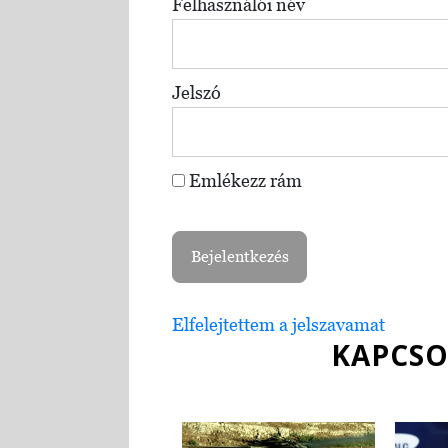
Felhasználói név
Jelszó
Emlékezz rám
Elfelejtettem a jelszavamat
KAPCSO