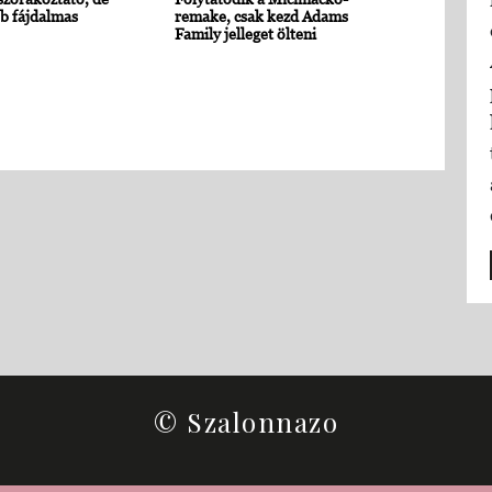
b fájdalmas
remake, csak kezd Adams
Family jelleget ölteni
© Szalonnazo