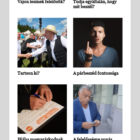
Vajon lesznek felelősök?
Tudja egyáltalán, hogy
mit beszél?
Tartson ki?
A párbeszéd fontossága
Hiába magyarázkodnak,
A felelősségre vonás