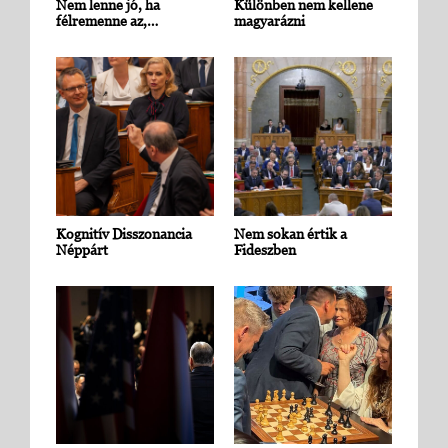
Nem lenne jó, ha
Különben nem kellene
félremenne az,…
magyarázni
Kognitív Disszonancia
Nem sokan értik a
Néppárt
Fideszben