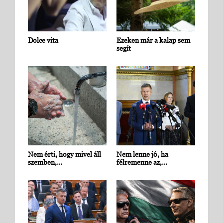
Dolce vita
Ezeken már a kalap sem
segít
Nem érti, hogy mivel áll
Nem lenne jó, ha
szemben,…
félremenne az,…