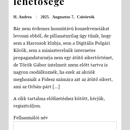
lehetősége
H. Andrea
|
2025. Augusztus 7, Csütörtök
Bár nem érdemes hosszútávú konzekvenciákat
levonni ebből, de pillanatnyilag úgy tűnik, hogy
sem a Harcosok klubja, sem a Digitális Polgári
Körök, sem a miniszterelnök internetes
propagandaturnéja nem egy átütő sikertörténet,
de Török Gábor intelmeit szem előtt tartva is
nagyon csodálkoznék, ha ezek az akciók
meghoznák a Fidesz számára azt az átütő sikert,
ami az Orbán-párt […]
A cikk tartalma előfizetéshez kötött, kérjük,
regisztráljon.
Felhasználói név