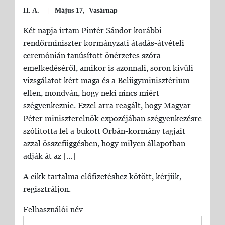
H. A.
|
Május 17, Vasárnap
Két napja írtam Pintér Sándor korábbi
rendőrminiszter kormányzati átadás-átvételi
ceremónián tanúsított önérzetes szóra
emelkedéséről, amikor is azonnali, soron kívüli
vizsgálatot kért maga és a Belügyminisztérium
ellen, mondván, hogy neki nincs miért
szégyenkeznie. Ezzel arra reagált, hogy Magyar
Péter miniszterelnök expozéjában szégyenkezésre
szólította fel a bukott Orbán-kormány tagjait
azzal összefüggésben, hogy milyen állapotban
adják át az […]
A cikk tartalma előfizetéshez kötött, kérjük,
regisztráljon.
Felhasználói név