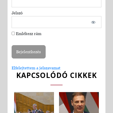
Jelszó
Emlékezz rám
Elfelejtettem a jelszavamat
KAPCSOLÓDÓ CIKKEK