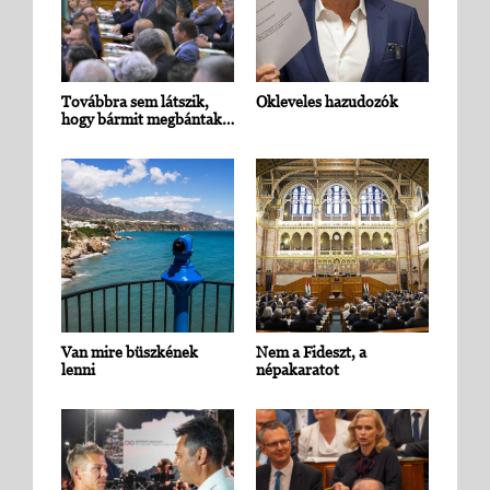
Továbbra sem látszik,
Okleveles hazudozók
hogy bármit megbántak…
Van mire büszkének
Nem a Fideszt, a
lenni
népakaratot