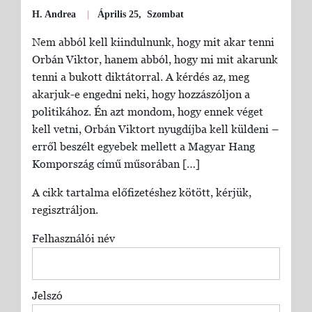
H. Andrea
|
Április 25, Szombat
Nem abból kell kiindulnunk, hogy mit akar tenni
Orbán Viktor, hanem abból, hogy mi mit akarunk
tenni a bukott diktátorral. A kérdés az, meg
akarjuk-e engedni neki, hogy hozzászóljon a
politikához. Én azt mondom, hogy ennek véget
kell vetni, Orbán Viktort nyugdíjba kell küldeni –
erről beszélt egyebek mellett a Magyar Hang
Kompország című műsorában […]
A cikk tartalma előfizetéshez kötött, kérjük,
regisztráljon.
Felhasználói név
Jelszó