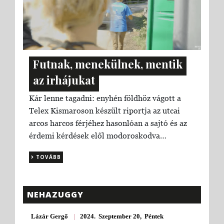
Futnak, menekülnek, mentik
az irhájukat
Kár lenne tagadni: enyhén földhöz vágott a
Telex Kismaroson készült riportja az utcai
arcos harcos férjéhez hasonlóan a sajtó és az
érdemi kérdések elől modoroskodva…
TOVÁBB
NEHAZUGGY
Lázár Gergő
|
2024. Szeptember 20, Péntek