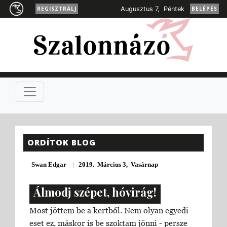
REGISZTRÁLJ
Augusztus 7, Péntek
BELÉPÉS
ORDÍTOK BLOG
Swan Edgar
|
2019. Március 3, Vasárnap
Álmodj szépet, hóvirág!
Most jöttem be a kertből. Nem olyan egyedi
eset ez, máskor is be szoktam jönni - persze