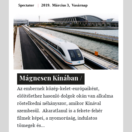
Spectator
|
2019. Március 3, Vasárnap
Mágnesen Kínában /
Az embernek közép-kelet-európaiként,
előítélethez hasonló dolgok okán van alkalma
röstelkedni néhányszor, amikor Kínával
szembesül. Akaratlanul is a fekete-fehér
filmek képei, a nyomorúság, indulatos
tömegek és…